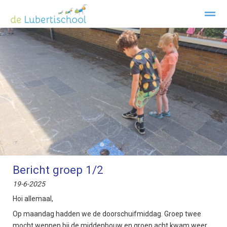
Welkom Lubertischool Texel
Kopwerk
Privacy
Klachtenre
Home
Zoeken
Foto's
Facebook
Inst
●
●
●
●
Bericht groep 1/2
19-6-2025
Hoi allemaal,
Op maandag hadden we de doorschuifmiddag. Groep twee
mocht wennen bij de middenbouw en groep acht kwam weer