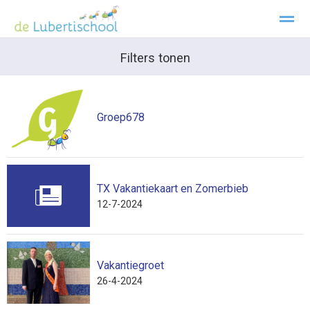
Welkom Lubertischool Texel
Filters tonen
Kopwerk
Privacy
Klachtenre
Home
Zoeken
Foto's
Facebook
Inst
Groep678
TX Vakantiekaart en Zomerbieb
12-7-2024
Vakantiegroet
26-4-2024