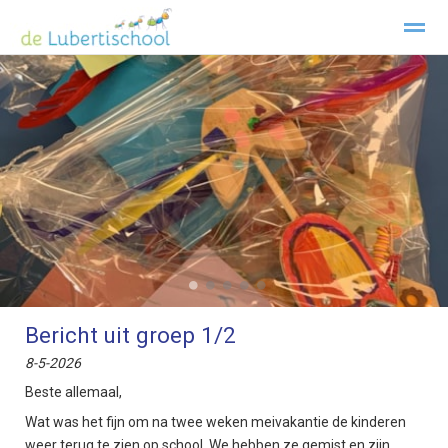
Welkom Lubertischool Texel
Kopwerk
Privacy
Klachtenre
Home
Zoeken
Foto's
Facebook
Inst
●
●
●
●
●
Bericht uit groep 1/2
8-5-2026
Beste allemaal,
Wat was het fijn om na twee weken meivakantie de kinderen
weer terug te zien op school. We hebben ze gemist en zijn