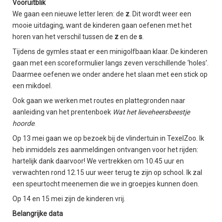
Vooruitblik
We gaan een nieuwe letter leren: de
z
. Dit wordt weer een
mooie uitdaging, want de kinderen gaan oefenen met het
horen van het verschil tussen de
z
en de
s
.
Tijdens de gymles staat er een minigolfbaan klaar. De kinderen
gaan met een scoreformulier langs zeven verschillende ‘holes’.
Daarmee oefenen we onder andere het slaan met een stick op
een mikdoel.
Ook gaan we werken met routes en plattegronden naar
aanleiding van het prentenboek
Wat het lieveheersbeestje
hoorde
.
Op 13 mei gaan we op bezoek bij de vlindertuin in TexelZoo. Ik
heb inmiddels zes aanmeldingen ontvangen voor het rijden:
hartelijk dank daarvoor! We vertrekken om 10.45 uur en
verwachten rond 12.15 uur weer terug te zijn op school. Ik zal
een speurtocht meenemen die we in groepjes kunnen doen.
Op 14 en 15 mei zijn de kinderen vrij.
Belangrijke data