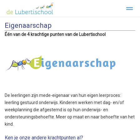
Eigenaarschap
Welkom Lubertischool Texel
Kopwerk
Privacy
Klachtenre
Één van de 4 krachtige punten van de Lubertischool
Home
Zoeken
Foto's
Facebook
Inst
De leerlingen zijn mede-eigenaar van hun eigen leerproces:
leerling gestuurd onderwijs. Kinderen werken met dag- en/of
weekplanning die afgestemd is op hun onderwijs- en
ondersteuningsbehoefte. Meer op maat en naar behoefte van het
kind.
Ken je onze andere krachtpunten al?