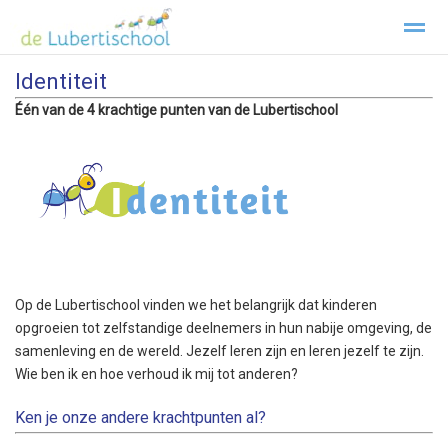
Identiteit
Welkom Lubertischool Texel
Kopwerk
Privacy
Klachtenre
Één van de 4 krachtige punten van de Lubertischool
Home
Zoeken
Foto's
Facebook
Inst
Op de Lubertischool vinden we het belangrijk dat kinderen
opgroeien tot zelfstandige deelnemers in hun nabije omgeving, de
samenleving en de wereld. Jezelf leren zijn en leren jezelf te zijn.
Wie ben ik en hoe verhoud ik mij tot anderen?
Ken je onze andere krachtpunten al?