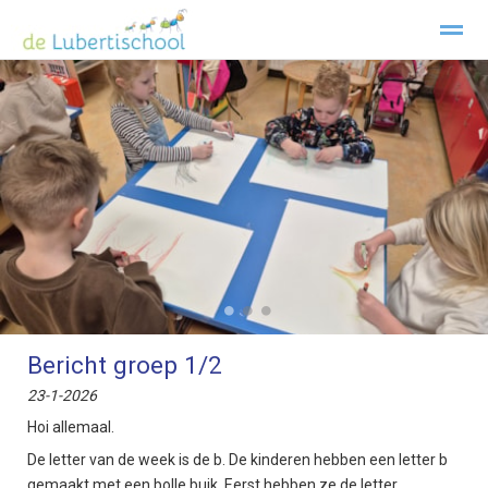
Welkom Lubertischool Texel
Kopwerk
Privacy
Klachtenre
Home
Zoeken
Foto's
Facebook
Inst
●
●
●
Bericht groep 1/2
23-1-2026
Hoi allemaal.
De letter van de week is de b. De kinderen hebben een letter b
gemaakt met een bolle buik. Eerst hebben ze de letter