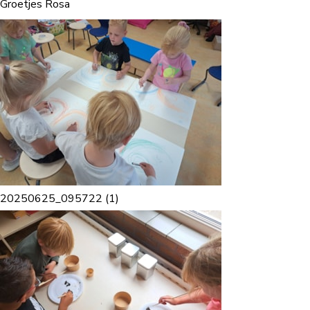
Groetjes Rosa
20250625_095722 (1)