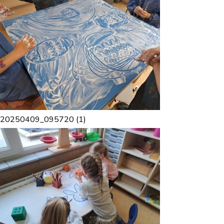
20250409_095720 (1)